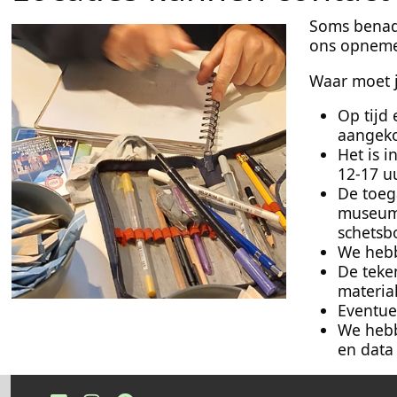
Soms benade
ons opnemen
Waar moet j
Op tijd
aangek
Het is 
12-17 u
De toega
museum 
schetsb
We hebb
De teke
materia
Eventue
We hebb
en data