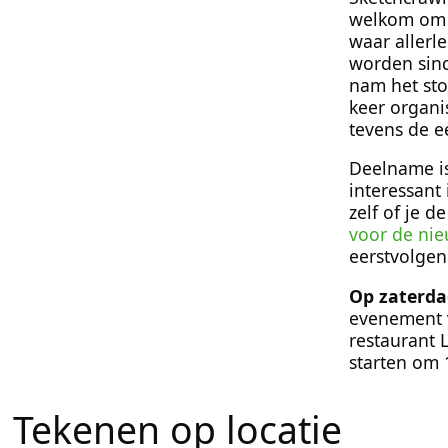
welkom om m
waar allerl
worden sind
nam het st
keer organi
tevens de e
Deelname is 
interessant
zelf of je 
voor de nieu
eerstvolgen
Op zaterda
evenement v
restaurant 
starten om 
Tekenen op locatie