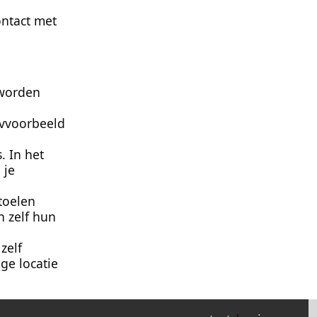
ontact met
 worden
jvvoorbeeld
. In het
 je
toelen
n zelf hun
zelf
ge locatie