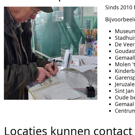
Sinds 2010 
Bijvoorbeeld
Museum
Stadhui
De Veer
Goudasf
Gemaalh
Molen 't
Kinderb
Garensp
Jeruzal
Sint Jan
Oude be
Gemaal 
Centrum
Locaties kunnen contac