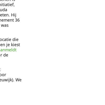
tiatief,
ouda
ten. Hij
enement 36
1 was
locatie die
en je kiest
 aanmeldt
or de
t
voor
euwijk). We