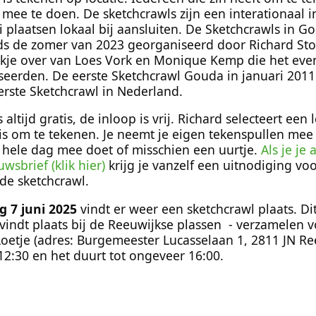
ee te doen. De sketchcrawls zijn een interationaal ini
ei plaatsen lokaal bij aansluiten. De Sketchcrawls in G
s de zomer van 2023 georganiseerd door Richard Stoe
okje over van Loes Vork en Monique Kemp die het ev
seerden. De eerste Sketchcrawl Gouda in januari 201
erste Sketchcrawl in Nederland.
altijd gratis, de inloop is vrij. Richard selecteert een 
 is om te tekenen. Je neemt je eigen tekenspullen mee 
de hele dag mee doet of misschien een uurtje.
Als je je
wsbrief (klik hier)
krijg je vanzelf een uitnodiging vo
de sketchcrawl.
g 7 juni 2025
vindt er weer een sketchcrawl plaats. Di
indt plaats bij de Reeuwijkse plassen - verzamelen 
Loetje (adres: Burgemeester Lucasselaan 1, 2811 JN Re
12:30 en het duurt tot ongeveer 16:00.